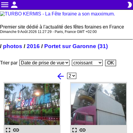
menu
person
brightness_2
Premier site dédié à l'actualité des fêtes foraines en France
Dimanche 9 Août 2026 11:27:29 - Paris, France GMT +02:00
photos
2016
Portet sur Garonne (31)
/
/
/
Trier par
arrow_back
fullscreen
link
fullscreen
link