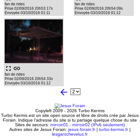
fan de rides
fan de rides
Prise 02/09/2016 20h53 17s
Prise 02/09/2016 20h54 09s
Envoyée 03/10/2016 01:11
Envoyée 03/10/2016 01:12
fullscreen
link
fan de rides
Prise 02/09/2016 20h54 33s
Envoyée 03/10/2016 01:12
arrow_back
Copyleft 2009 - 2026 Turbo Kermis
Turbo Kermis est un site open source et libre de droits crée par Jesus
Forain. Indique l'adresse du site si tu partage quelque chose du site
Sites de secours:
mirroir01
-
mirroir02 (IPv6 seulement)
Autres sites de Jesus Forain:
jesus-forain.fr
|
turbo-kermis.fr
|
lesgarschevelus.fr