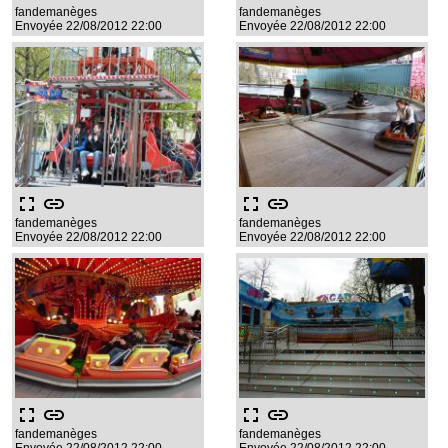
fandemanèges
fandemanèges
Envoyée 22/08/2012 22:00
Envoyée 22/08/2012 22:00
fullscreen
link
fullscreen
link
fandemanèges
fandemanèges
Envoyée 22/08/2012 22:00
Envoyée 22/08/2012 22:00
fullscreen
link
fullscreen
link
fandemanèges
fandemanèges