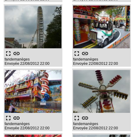
fullscreen
link
fullscreen
link
fandemanèges
fandemanèges
Envoyée 22/08/2012 22:00
Envoyée 22/08/2012 22:00
fullscreen
link
fullscreen
link
fandemanèges
fandemanèges
Envoyée 22/08/2012 22:00
Envoyée 22/08/2012 22:00