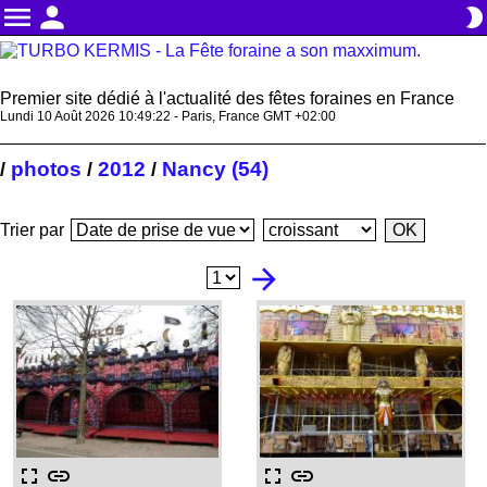
menu
person
brightness_2
Premier site dédié à l'actualité des fêtes foraines en France
Lundi 10 Août 2026 10:49:23 - Paris, France GMT +02:00
photos
2012
Nancy (54)
/
/
/
Trier par
arrow_forward
fullscreen
link
fullscreen
link