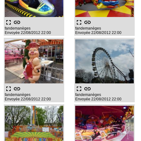
fullscreen
link
fullscreen
link
fandemanèges
fandemanèges
Envoyée 22/08/2012 22:00
Envoyée 22/08/2012 22:00
fullscreen
link
fullscreen
link
fandemanèges
fandemanèges
Envoyée 22/08/2012 22:00
Envoyée 22/08/2012 22:00