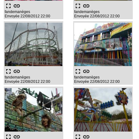
fullscreen
link
fullscreen
link
fandemanèges
fandemanèges
Envoyée 22/08/2012 22:00
Envoyée 22/08/2012 22:00
fullscreen
link
fullscreen
link
fandemanèges
fandemanèges
Envoyée 22/08/2012 22:00
Envoyée 22/08/2012 22:00
fullscreen
link
fullscreen
link