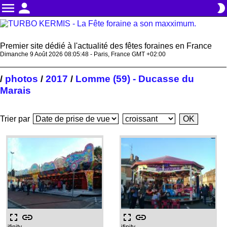
menu
person
brightness_2
Premier site dédié à l'actualité des fêtes foraines en France
Dimanche 9 Août 2026 08:05:49 - Paris, France GMT +02:00
photos
2017
Lomme (59) - Ducasse du
/
/
/
Marais
Trier par
fullscreen
link
fullscreen
link