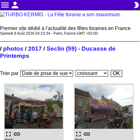
menu
person
brightness_2
Premier site dédié à l'actualité des fêtes foraines en France
Samedi 8 Août 2026 04:23:35 - Paris, France GMT +02:00
photos
2017
Seclin (59) - Ducasse de
/
/
/
Printemps
Trier par
fullscreen
link
fullscreen
link