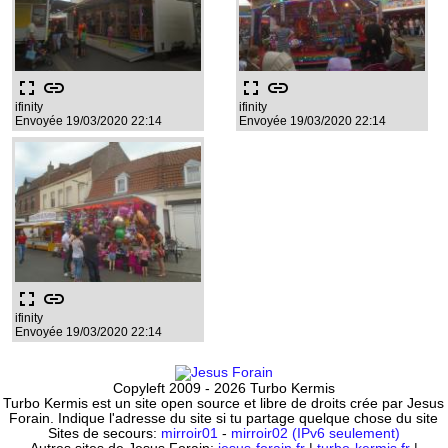
fullscreen
link
fullscreen
link
ifinity
ifinity
Envoyée 19/03/2020 22:14
Envoyée 19/03/2020 22:14
fullscreen
link
ifinity
Envoyée 19/03/2020 22:14
Copyleft 2009 - 2026 Turbo Kermis
Turbo Kermis est un site open source et libre de droits crée par Jesus
Forain. Indique l'adresse du site si tu partage quelque chose du site
Sites de secours:
mirroir01
-
mirroir02 (IPv6 seulement)