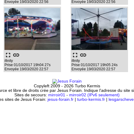
Envoyée 19/03/2020 22:56
Envoyée 19/03/2020 22:56
fullscreen
link
fullscreen
link
ifinity
ifinity
Prise 01/10/2017 19h04 27s
Prise 01/10/2017 19h05 24s
Envoyée 19/03/2020 22:57
Envoyée 19/03/2020 22:57
Copyleft 2009 - 2026 Turbo Kermis
ce et libre de droits crée par Jesus Forain. Indique l'adresse du site 
Sites de secours:
mirroir01
-
mirroir02 (IPv6 seulement)
es sites de Jesus Forain:
jesus-forain.fr
|
turbo-kermis.fr
|
lesgarschevel