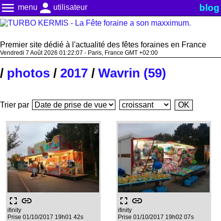
menu
person
blog
menu
utilisateur
Premier site dédié à l'actualité des fêtes foraines en France
Vendredi 7 Août 2026 01:22:07 - Paris, France GMT +02:00
/
photos
/
2017
/
Wavrin (59)
Trier par
fullscreen
link
fullscreen
link
ifinity
ifinity
Prise 01/10/2017 19h01 42s
Prise 01/10/2017 19h02 07s