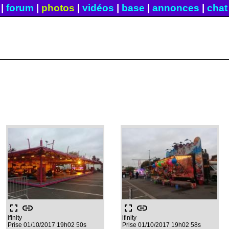
|
forum
|
photos
|
vidéos
|
base
|
annonces
|
chat
fullscreen
link
fullscreen
link
ifinity
ifinity
Prise 01/10/2017 19h02 50s
Prise 01/10/2017 19h02 58s