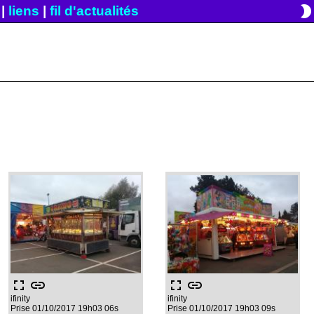
brightness_2
|
liens
|
fil d'actualités
fullscreen
link
fullscreen
link
ifinity
ifinity
Prise 01/10/2017 19h03 06s
Prise 01/10/2017 19h03 09s