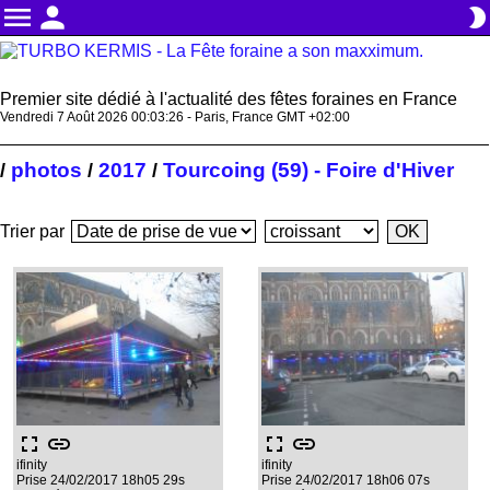
menu
person
brightness_2
Premier site dédié à l'actualité des fêtes foraines en France
Vendredi 7 Août 2026 00:03:26 - Paris, France GMT +02:00
photos
2017
Tourcoing (59) - Foire d'Hiver
/
/
/
Trier par
fullscreen
link
fullscreen
link
ifinity
ifinity
Prise 24/02/2017 18h05 29s
Prise 24/02/2017 18h06 07s