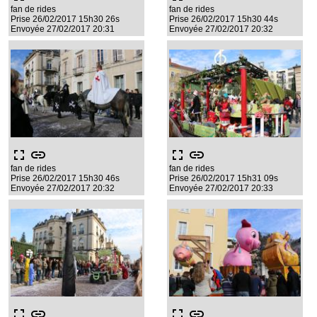
fan de rides
fan de rides
Prise 26/02/2017 15h30 26s
Prise 26/02/2017 15h30 44s
Envoyée 27/02/2017 20:31
Envoyée 27/02/2017 20:32
fullscreen
link
fullscreen
link
fan de rides
fan de rides
Prise 26/02/2017 15h30 46s
Prise 26/02/2017 15h31 09s
Envoyée 27/02/2017 20:32
Envoyée 27/02/2017 20:33
fullscreen
link
fullscreen
link