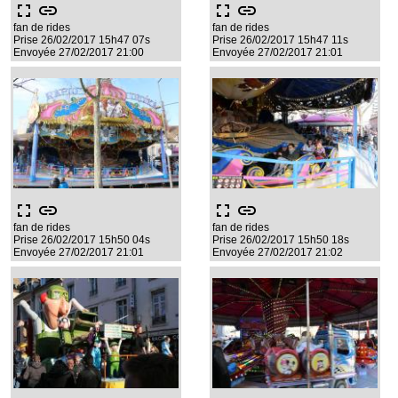
fullscreen
link
fullscreen
link
fan de rides
fan de rides
Prise 26/02/2017 15h47 07s
Prise 26/02/2017 15h47 11s
Envoyée 27/02/2017 21:00
Envoyée 27/02/2017 21:01
fullscreen
link
fullscreen
link
fan de rides
fan de rides
Prise 26/02/2017 15h50 04s
Prise 26/02/2017 15h50 18s
Envoyée 27/02/2017 21:01
Envoyée 27/02/2017 21:02