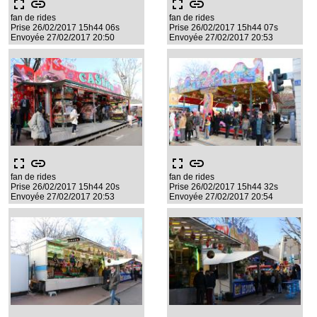
fullscreen
link
fullscreen
link
fan de rides
fan de rides
Prise 26/02/2017 15h44 06s
Prise 26/02/2017 15h44 07s
Envoyée 27/02/2017 20:50
Envoyée 27/02/2017 20:53
fullscreen
link
fullscreen
link
fan de rides
fan de rides
Prise 26/02/2017 15h44 20s
Prise 26/02/2017 15h44 32s
Envoyée 27/02/2017 20:53
Envoyée 27/02/2017 20:54