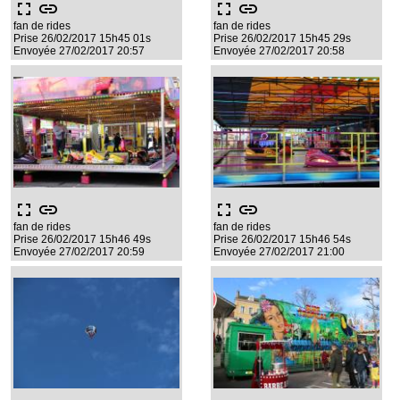
fullscreen
link
fullscreen
link
fan de rides
fan de rides
Prise 26/02/2017 15h45 01s
Prise 26/02/2017 15h45 29s
Envoyée 27/02/2017 20:57
Envoyée 27/02/2017 20:58
fullscreen
link
fullscreen
link
fan de rides
fan de rides
Prise 26/02/2017 15h46 49s
Prise 26/02/2017 15h46 54s
Envoyée 27/02/2017 20:59
Envoyée 27/02/2017 21:00