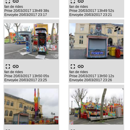
fullscreen
link
fullscreen
link
fan de rides
fan de rides
Prise 20/03/2017 13h49 38s
Prise 20/03/2017 13h49 52s
Envoyée 20/03/2017 23:17
Envoyée 20/03/2017 23:21
fullscreen
link
fullscreen
link
fan de rides
fan de rides
Prise 20/03/2017 13h50 05s
Prise 20/03/2017 13h50 12s
Envoyée 20/03/2017 23:25
Envoyée 20/03/2017 23:26