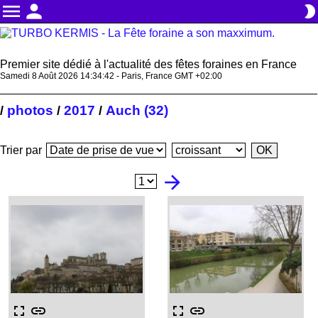
menu
person
brightness_2
Premier site dédié à l'actualité des fêtes foraines en France
Samedi 8 Août 2026 14:34:43 - Paris, France GMT +02:00
photos
2017
Auch (32)
/
/
/
Trier par
arrow_forward
fullscreen
link
fullscreen
link