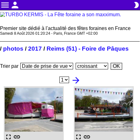
menu
person
brightness_2
Premier site dédié à l'actualité des fêtes foraines en France
Samedi 8 Août 2026 01:20:25 - Paris, France GMT +02:00
photos
2017
Reims (51) - Foire de Pâques
/
/
/
Trier par
arrow_forward
fullscreen
link
fullscreen
link