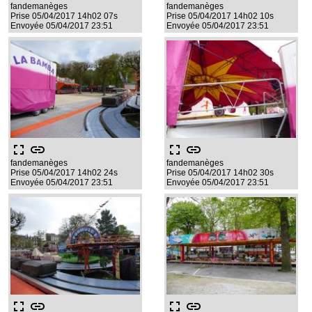
fandemanèges
fandemanèges
Prise 05/04/2017 14h02 07s
Prise 05/04/2017 14h02 10s
Envoyée 05/04/2017 23:51
Envoyée 05/04/2017 23:51
fullscreen
link
fullscreen
link
fandemanèges
fandemanèges
Prise 05/04/2017 14h02 24s
Prise 05/04/2017 14h02 30s
Envoyée 05/04/2017 23:51
Envoyée 05/04/2017 23:51
fullscreen
link
fullscreen
link