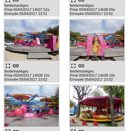
fullscreen
link
fullscreen
link
fandemanèges
fandemanèges
Prise 05/04/2017 14h07 52s
Prise 05/04/2017 14h08 05s
Envoyée 05/04/2017 23:51
Envoyée 05/04/2017 23:52
fullscreen
link
fullscreen
link
fandemanèges
fandemanèges
Prise 05/04/2017 14h08 10s
Prise 05/04/2017 14h08 18s
Envoyée 05/04/2017 23:52
Envoyée 05/04/2017 23:52