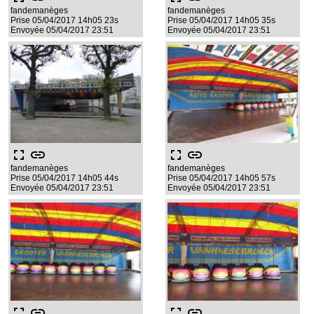
fandemanèges
fandemanèges
Prise 05/04/2017 14h05 23s
Prise 05/04/2017 14h05 35s
Envoyée 05/04/2017 23:51
Envoyée 05/04/2017 23:51
fullscreen
link
fullscreen
link
fandemanèges
fandemanèges
Prise 05/04/2017 14h05 44s
Prise 05/04/2017 14h05 57s
Envoyée 05/04/2017 23:51
Envoyée 05/04/2017 23:51
fullscreen
link
fullscreen
link