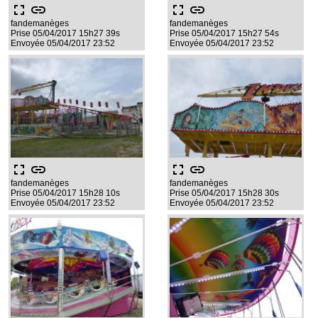
fullscreen
link
fullscreen
link
fandemanèges
fandemanèges
Prise 05/04/2017 15h27 39s
Prise 05/04/2017 15h27 54s
Envoyée 05/04/2017 23:52
Envoyée 05/04/2017 23:52
fullscreen
link
fullscreen
link
fandemanèges
fandemanèges
Prise 05/04/2017 15h28 10s
Prise 05/04/2017 15h28 30s
Envoyée 05/04/2017 23:52
Envoyée 05/04/2017 23:52