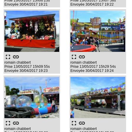
Prise 13/05/2017 15h06 23s
Prise 13/05/2017 15h07 58s
Envoyée 30/04/2017 19:21
Envoyée 30/04/2017 19:22
fullscreen
link
fullscreen
link
romain chabbert
romain chabbert
Prise 13/05/2017 15h09 55s
Prise 13/05/2017 15h29 54s
Envoyée 30/04/2017 19:23
Envoyée 30/04/2017 19:24
fullscreen
link
fullscreen
link
romain chabbert
romain chabbert