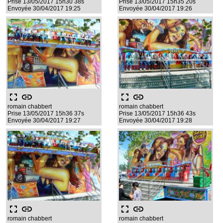
Prise 13/05/2017 15h30 38s
Prise 13/05/2017 15h35 20s
Envoyée 30/04/2017 19:25
Envoyée 30/04/2017 19:26
fullscreen
link
fullscreen
link
romain chabbert
romain chabbert
Prise 13/05/2017 15h36 37s
Prise 13/05/2017 15h36 43s
Envoyée 30/04/2017 19:27
Envoyée 30/04/2017 19:28
fullscreen
link
fullscreen
link
romain chabbert
romain chabbert