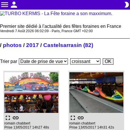
menu
person
brightness_2
Premier site dédié à l'actualité des fêtes foraines en France
Vendredi 7 Août 2026 06:02:10 - Paris, France GMT +02:00
photos
2017
Castelsarrasin (82)
/
/
/
Trier par
fullscreen
link
fullscreen
link
romain chabbert
romain chabbert
Prise 13/05/2017 14h27 48s
Prise 13/05/2017 14h31 42s