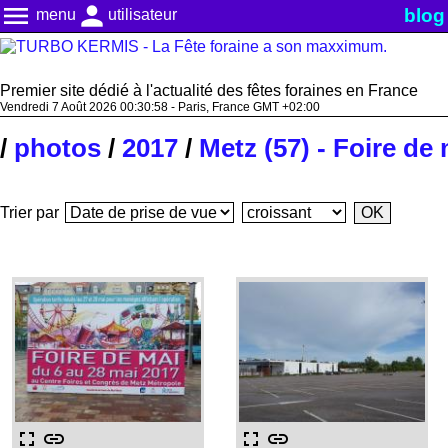
menu
person
blog
menu
utilisateur
Premier site dédié à l'actualité des fêtes foraines en France
Vendredi 7 Août 2026 00:30:59 - Paris, France GMT +02:00
/
photos
/
2017
/
Metz (57) - Foire de
Trier par
fullscreen
link
fullscreen
link