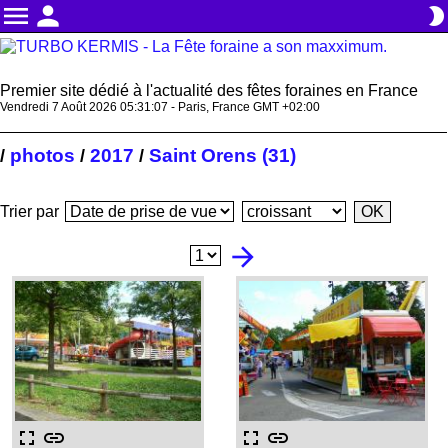
menu
person
brightness_2
Premier site dédié à l'actualité des fêtes foraines en France
Vendredi 7 Août 2026 05:31:08 - Paris, France GMT +02:00
photos
2017
Saint Orens (31)
/
/
/
Trier par
arrow_forward
fullscreen
link
fullscreen
link