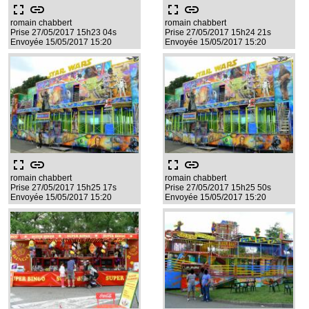
fullscreen
link
fullscreen
link
romain chabbert
romain chabbert
Prise 27/05/2017 15h23 04s
Prise 27/05/2017 15h24 21s
Envoyée 15/05/2017 15:20
Envoyée 15/05/2017 15:20
fullscreen
link
fullscreen
link
romain chabbert
romain chabbert
Prise 27/05/2017 15h25 17s
Prise 27/05/2017 15h25 50s
Envoyée 15/05/2017 15:20
Envoyée 15/05/2017 15:20