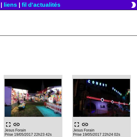
brightness_2
|
liens
|
fil d'actualités
fullscreen
link
fullscreen
link
Jesus Forain
Jesus Forain
Prise 19/05/2017 22h23 42s
Prise 19/05/2017 22h24 02s