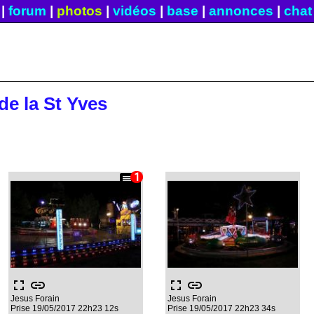
|
forum
|
photos
|
vidéos
|
base
|
annonces
|
chat
de la St Yves
comment
fullscreen
link
fullscreen
link
Jesus Forain
Jesus Forain
Prise 19/05/2017 22h23 12s
Prise 19/05/2017 22h23 34s