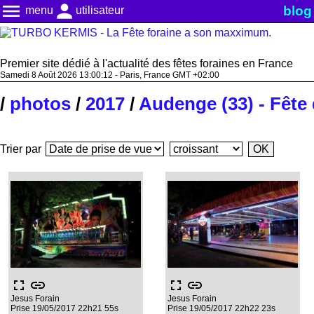
menu
person
blog
menu
utilisateur
Premier site dédié à l'actualité des fêtes foraines en France
Samedi 8 Août 2026 13:00:12 - Paris, France GMT +02:00
/
photos
/
2017
/
Audenge (33) - Fête 
Trier par
fullscreen
link
fullscreen
link
Jesus Forain
Jesus Forain
Prise 19/05/2017 22h21 55s
Prise 19/05/2017 22h22 23s