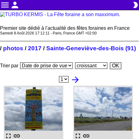
menu
person
brightness_2
Premier site dédié à l'actualité des fêtes foraines en France
Samedi 8 Août 2026 17:12:12 - Paris, France GMT +02:00
photos
2017
Sainte-Geneviève-des-Bois (91)
/
/
/
Trier par
arrow_forward
fullscreen
link
fullscreen
link