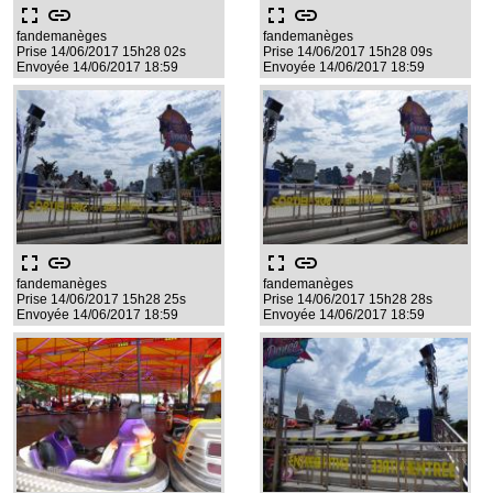
fullscreen
link
fullscreen
link
fandemanèges
fandemanèges
Prise 14/06/2017 15h28 02s
Prise 14/06/2017 15h28 09s
Envoyée 14/06/2017 18:59
Envoyée 14/06/2017 18:59
fullscreen
link
fullscreen
link
fandemanèges
fandemanèges
Prise 14/06/2017 15h28 25s
Prise 14/06/2017 15h28 28s
Envoyée 14/06/2017 18:59
Envoyée 14/06/2017 18:59