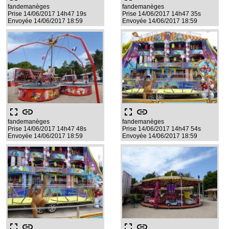
fandemanèges
fandemanèges
Prise 14/06/2017 14h47 19s
Prise 14/06/2017 14h47 35s
Envoyée 14/06/2017 18:59
Envoyée 14/06/2017 18:59
fullscreen
link
fullscreen
link
fandemanèges
fandemanèges
Prise 14/06/2017 14h47 48s
Prise 14/06/2017 14h47 54s
Envoyée 14/06/2017 18:59
Envoyée 14/06/2017 18:59
fullscreen
link
fullscreen
link