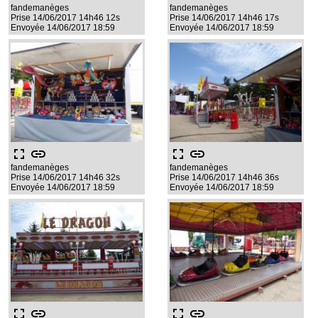
fandemanèges
fandemanèges
Prise 14/06/2017 14h46 12s
Prise 14/06/2017 14h46 17s
Envoyée 14/06/2017 18:59
Envoyée 14/06/2017 18:59
fullscreen
link
fullscreen
link
fandemanèges
fandemanèges
Prise 14/06/2017 14h46 32s
Prise 14/06/2017 14h46 36s
Envoyée 14/06/2017 18:59
Envoyée 14/06/2017 18:59
fullscreen
link
fullscreen
link