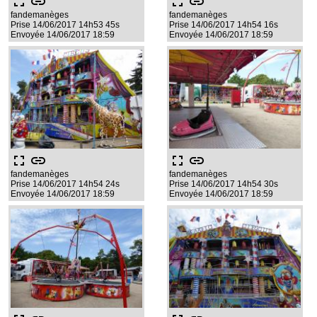
fullscreen
link
fullscreen
link
fandemanèges
fandemanèges
Prise 14/06/2017 14h53 45s
Prise 14/06/2017 14h54 16s
Envoyée 14/06/2017 18:59
Envoyée 14/06/2017 18:59
fullscreen
link
fullscreen
link
fandemanèges
fandemanèges
Prise 14/06/2017 14h54 24s
Prise 14/06/2017 14h54 30s
Envoyée 14/06/2017 18:59
Envoyée 14/06/2017 18:59