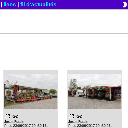
brightness_2
|
liens
|
fil d'actualités
fullscreen
link
fullscreen
link
Jesus Forain
Jesus Forain
Prise 23/06/2017 19h30 17s
Prise 23/06/2017 19h30 27s