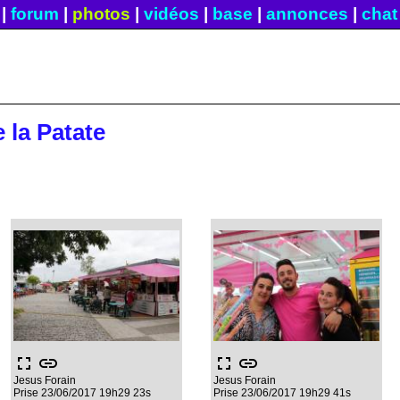
|
forum
|
photos
|
vidéos
|
base
|
annonces
|
chat
e la Patate
fullscreen
link
fullscreen
link
Jesus Forain
Jesus Forain
Prise 23/06/2017 19h29 23s
Prise 23/06/2017 19h29 41s