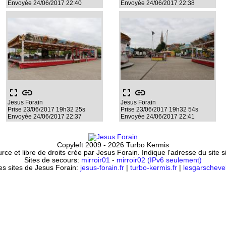
Envoyée 24/06/2017 22:40
Envoyée 24/06/2017 22:38
fullscreen
link
fullscreen
link
Jesus Forain
Jesus Forain
Prise 23/06/2017 19h32 25s
Prise 23/06/2017 19h32 54s
Envoyée 24/06/2017 22:37
Envoyée 24/06/2017 22:41
Copyleft 2009 - 2026 Turbo Kermis
ce et libre de droits crée par Jesus Forain. Indique l'adresse du site 
Sites de secours:
mirroir01
-
mirroir02 (IPv6 seulement)
es sites de Jesus Forain:
jesus-forain.fr
|
turbo-kermis.fr
|
lesgarschevel