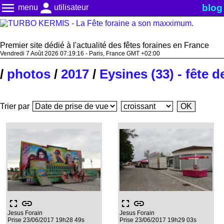
menu
person
blog
menu
utilisateur
Premier site dédié à l'actualité des fêtes foraines en France
Vendredi 7 Août 2026 07:19:16 - Paris, France GMT +02:00
/
photos
/
2017
/
Eysines (33) - fête d
Trier par
fullscreen
link
fullscreen
link
Jesus Forain
Jesus Forain
Prise 23/06/2017 19h28 49s
Prise 23/06/2017 19h29 03s