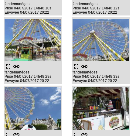
fandemanèges
fandemanèges
Prise 04/07/2017 14h48 10s
Prise 04/07/2017 14h48 12s
Envoyée 04/07/2017 20:22
Envoyée 04/07/2017 20:22
fullscreen
link
fullscreen
link
fandemanèges
fandemanèges
Prise 04/07/2017 14h48 29s
Prise 04/07/2017 14h48 33s
Envoyée 04/07/2017 20:22
Envoyée 04/07/2017 20:22
fullscreen
link
fullscreen
link