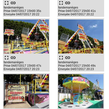
fullscreen
link
fullscreen
link
fandemanèges
fandemanèges
Prise 04/07/2017 15h00 35s
Prise 04/07/2017 15h00 41s
Envoyée 04/07/2017 20:22
Envoyée 04/07/2017 20:22
fullscreen
link
fullscreen
link
fandemanèges
fandemanèges
Prise 04/07/2017 15h00 47s
Prise 04/07/2017 15h00 49s
Envoyée 04/07/2017 20:23
Envoyée 04/07/2017 20:23