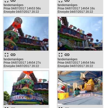
fullscreen
link
fullscreen
link
fandemanèges
fandemanèges
Prise 04/07/2017 14h53 56s
Prise 04/07/2017 14h54 16s
Envoyée 04/07/2017 20:22
Envoyée 04/07/2017 20:22
fullscreen
link
fullscreen
link
fandemanèges
fandemanèges
Prise 04/07/2017 14h54 27s
Prise 04/07/2017 14h54 54s
Envoyée 04/07/2017 20:22
Envoyée 04/07/2017 20:22