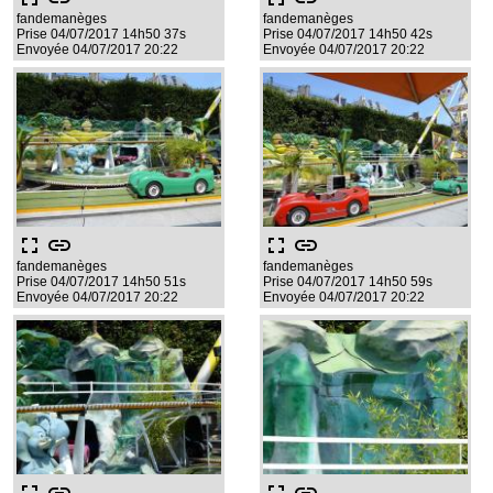
fandemanèges
fandemanèges
Prise 04/07/2017 14h50 37s
Prise 04/07/2017 14h50 42s
Envoyée 04/07/2017 20:22
Envoyée 04/07/2017 20:22
fullscreen
link
fullscreen
link
fandemanèges
fandemanèges
Prise 04/07/2017 14h50 51s
Prise 04/07/2017 14h50 59s
Envoyée 04/07/2017 20:22
Envoyée 04/07/2017 20:22