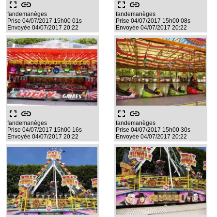
fullscreen
link
fullscreen
link
fandemanèges
fandemanèges
Prise 04/07/2017 15h00 01s
Prise 04/07/2017 15h00 08s
Envoyée 04/07/2017 20:22
Envoyée 04/07/2017 20:22
fullscreen
link
fullscreen
link
fandemanèges
fandemanèges
Prise 04/07/2017 15h00 16s
Prise 04/07/2017 15h00 30s
Envoyée 04/07/2017 20:22
Envoyée 04/07/2017 20:22