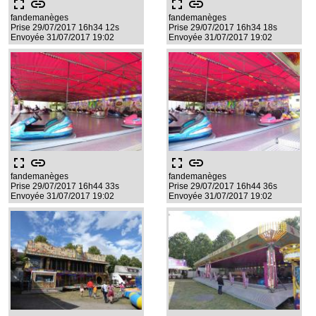
fullscreen
link
fullscreen
link
fandemanèges
fandemanèges
Prise 29/07/2017 16h34 12s
Prise 29/07/2017 16h34 18s
Envoyée 31/07/2017 19:02
Envoyée 31/07/2017 19:02
fullscreen
link
fullscreen
link
fandemanèges
fandemanèges
Prise 29/07/2017 16h44 33s
Prise 29/07/2017 16h44 36s
Envoyée 31/07/2017 19:02
Envoyée 31/07/2017 19:02