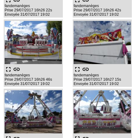
fullscreen
link
fullscreen
link
fandemanèges
fandemanèges
Prise 29/07/2017 16h26 22s
Prise 29/07/2017 16h26 42s
Envoyée 31/07/2017 19:02
Envoyée 31/07/2017 19:02
fullscreen
link
fullscreen
link
fandemanèges
fandemanèges
Prise 29/07/2017 16h26 46s
Prise 29/07/2017 16h27 15s
Envoyée 31/07/2017 19:02
Envoyée 31/07/2017 19:02