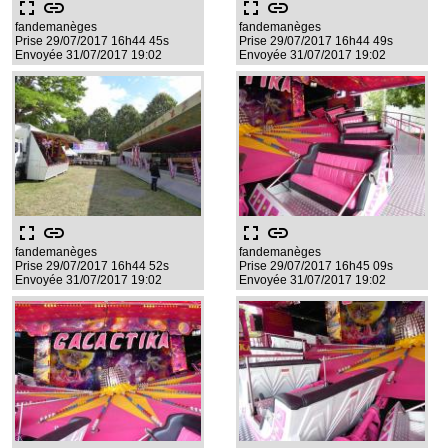
fullscreen
link
fullscreen
link
fandemanèges
fandemanèges
Prise 29/07/2017 16h44 45s
Prise 29/07/2017 16h44 49s
Envoyée 31/07/2017 19:02
Envoyée 31/07/2017 19:02
fullscreen
link
fullscreen
link
fandemanèges
fandemanèges
Prise 29/07/2017 16h44 52s
Prise 29/07/2017 16h45 09s
Envoyée 31/07/2017 19:02
Envoyée 31/07/2017 19:02