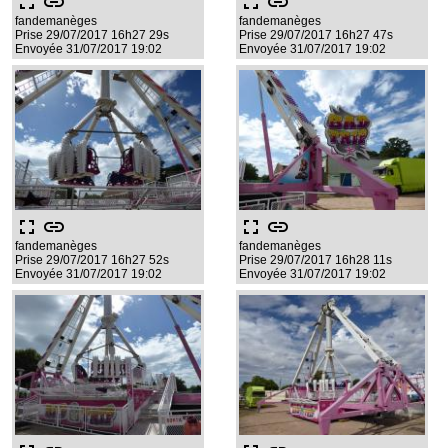
fullscreen
link
fullscreen
link
fandemanèges
fandemanèges
Prise 29/07/2017 16h27 29s
Prise 29/07/2017 16h27 47s
Envoyée 31/07/2017 19:02
Envoyée 31/07/2017 19:02
fullscreen
link
fullscreen
link
fandemanèges
fandemanèges
Prise 29/07/2017 16h27 52s
Prise 29/07/2017 16h28 11s
Envoyée 31/07/2017 19:02
Envoyée 31/07/2017 19:02