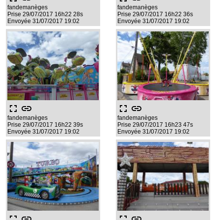
fandemanèges
fandemanèges
Prise 29/07/2017 16h22 28s
Prise 29/07/2017 16h22 36s
Envoyée 31/07/2017 19:02
Envoyée 31/07/2017 19:02
fullscreen
link
fullscreen
link
fandemanèges
fandemanèges
Prise 29/07/2017 16h22 39s
Prise 29/07/2017 16h23 47s
Envoyée 31/07/2017 19:02
Envoyée 31/07/2017 19:02
fullscreen
link
fullscreen
link