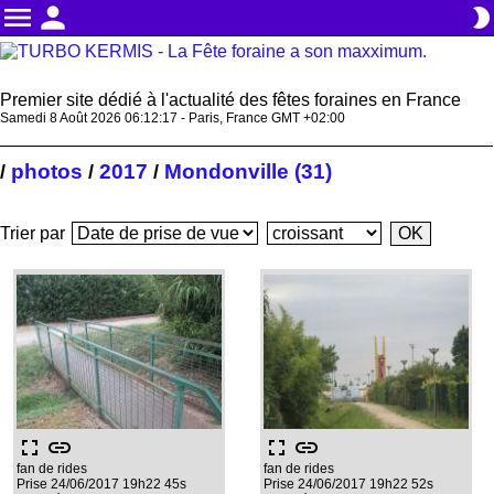
menu
person
brightness_2
Premier site dédié à l'actualité des fêtes foraines en France
Samedi 8 Août 2026 06:12:17 - Paris, France GMT +02:00
photos
2017
Mondonville (31)
/
/
/
Trier par
fullscreen
link
fullscreen
link
fan de rides
fan de rides
Prise 24/06/2017 19h22 45s
Prise 24/06/2017 19h22 52s