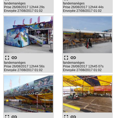
fandemanèges
fandemanèges
Prise 26/08/2017 12h44 29s
Prise 26/08/2017 12h44 44s
Envoyée 27/08/2017 01:02
Envoyée 27/08/2017 01:02
fullscreen
link
fullscreen
link
fandemanèges
fandemanèges
Prise 26/08/2017 12h44 56s
Prise 26/08/2017 12h45 07s
Envoyée 27/08/2017 01:02
Envoyée 27/08/2017 01:02
fullscreen
link
fullscreen
link