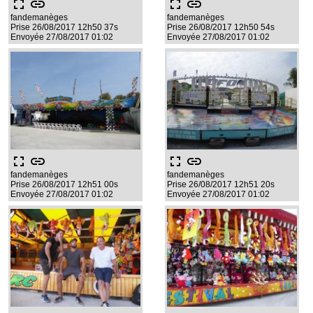
fullscreen
link
fullscreen
link
fandemanèges
fandemanèges
Prise 26/08/2017 12h50 37s
Prise 26/08/2017 12h50 54s
Envoyée 27/08/2017 01:02
Envoyée 27/08/2017 01:02
fullscreen
link
fullscreen
link
fandemanèges
fandemanèges
Prise 26/08/2017 12h51 00s
Prise 26/08/2017 12h51 20s
Envoyée 27/08/2017 01:02
Envoyée 27/08/2017 01:02