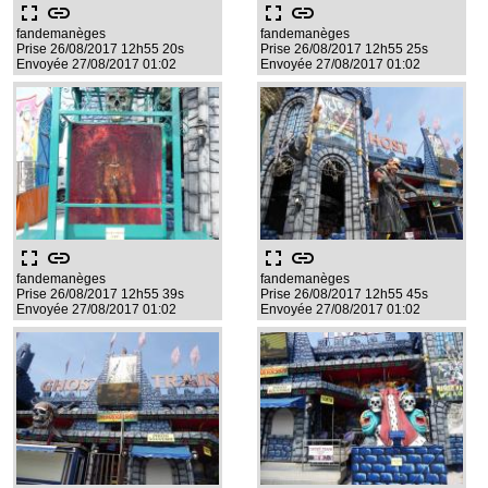
fullscreen
link
fullscreen
link
fandemanèges
fandemanèges
Prise 26/08/2017 12h55 20s
Prise 26/08/2017 12h55 25s
Envoyée 27/08/2017 01:02
Envoyée 27/08/2017 01:02
fullscreen
link
fullscreen
link
fandemanèges
fandemanèges
Prise 26/08/2017 12h55 39s
Prise 26/08/2017 12h55 45s
Envoyée 27/08/2017 01:02
Envoyée 27/08/2017 01:02