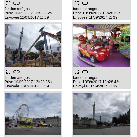
fullscreen
link
fullscreen
link
fandemanèges
fandemanèges
Prise 10/09/2017 13h28 22s
Prise 10/09/2017 13h28 31s
Envoyée 11/09/2017 11:39
Envoyée 11/09/2017 11:39
fullscreen
link
fullscreen
link
fandemanèges
fandemanèges
Prise 10/09/2017 13h28 36s
Prise 10/09/2017 13h28 43s
Envoyée 11/09/2017 11:39
Envoyée 11/09/2017 11:39