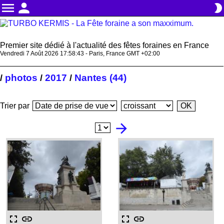
menu
person
brightness_2
Premier site dédié à l'actualité des fêtes foraines en France
Vendredi 7 Août 2026 17:58:44 - Paris, France GMT +02:00
photos
2017
Nantes (44)
/
/
/
Trier par
arrow_forward
fullscreen
link
fullscreen
link