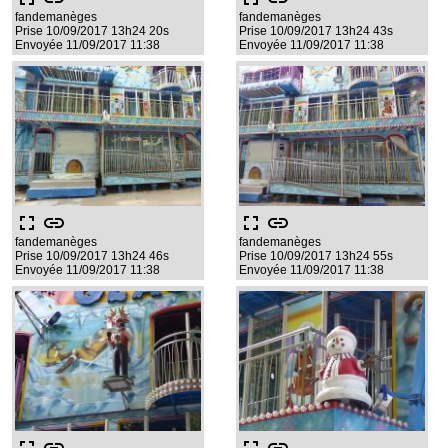
fandemanèges
fandemanèges
Prise 10/09/2017 13h24 20s
Prise 10/09/2017 13h24 43s
Envoyée 11/09/2017 11:38
Envoyée 11/09/2017 11:38
fullscreen
link
fullscreen
link
fandemanèges
fandemanèges
Prise 10/09/2017 13h24 46s
Prise 10/09/2017 13h24 55s
Envoyée 11/09/2017 11:38
Envoyée 11/09/2017 11:38