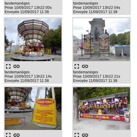
fandemanèges
fandemanèges
Prise 10/09/2017 13h22 00s
Prise 10/09/2017 13h22 04s
Envoyée 11/09/2017 11:38
Envoyée 11/09/2017 11:38
fullscreen
link
fullscreen
link
fandemanèges
fandemanèges
Prise 10/09/2017 13h22 14s
Prise 10/09/2017 13h22 21s
Envoyée 11/09/2017 11:38
Envoyée 11/09/2017 11:38
fullscreen
link
fullscreen
link