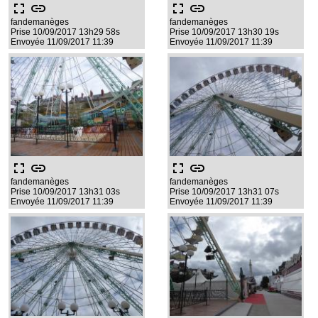
fullscreen
link
fullscreen
link
fandemanèges
fandemanèges
Prise 10/09/2017 13h29 58s
Prise 10/09/2017 13h30 19s
Envoyée 11/09/2017 11:39
Envoyée 11/09/2017 11:39
fullscreen
link
fullscreen
link
fandemanèges
fandemanèges
Prise 10/09/2017 13h31 03s
Prise 10/09/2017 13h31 07s
Envoyée 11/09/2017 11:39
Envoyée 11/09/2017 11:39