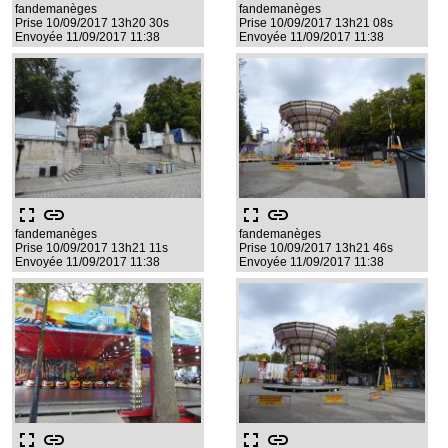
fandemanèges
fandemanèges
Prise 10/09/2017 13h20 30s
Prise 10/09/2017 13h21 08s
Envoyée 11/09/2017 11:38
Envoyée 11/09/2017 11:38
fullscreen
link
fullscreen
link
fandemanèges
fandemanèges
Prise 10/09/2017 13h21 11s
Prise 10/09/2017 13h21 46s
Envoyée 11/09/2017 11:38
Envoyée 11/09/2017 11:38
fullscreen
link
fullscreen
link