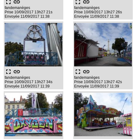
fullscreen
link
fullscreen
link
fandemanèges
fandemanèges
Prise 10/09/2017 13h27 21s
Prise 10/09/2017 13h27 26s
Envoyée 11/09/2017 11:38
Envoyée 11/09/2017 11:38
fullscreen
link
fullscreen
link
fandemanèges
fandemanèges
Prise 10/09/2017 13h27 34s
Prise 10/09/2017 13h27 42s
Envoyée 11/09/2017 11:39
Envoyée 11/09/2017 11:39