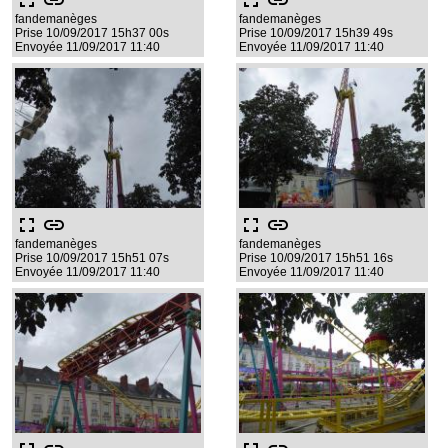
fullscreen
link
fullscreen
link
fandemanèges
fandemanèges
Prise 10/09/2017 15h37 00s
Prise 10/09/2017 15h39 49s
Envoyée 11/09/2017 11:40
Envoyée 11/09/2017 11:40
fullscreen
link
fullscreen
link
fandemanèges
fandemanèges
Prise 10/09/2017 15h51 07s
Prise 10/09/2017 15h51 16s
Envoyée 11/09/2017 11:40
Envoyée 11/09/2017 11:40