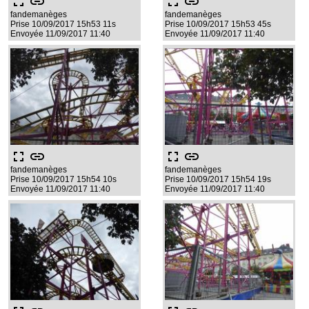
fullscreen
link
fullscreen
link
fandemanèges
fandemanèges
Prise 10/09/2017 15h53 11s
Prise 10/09/2017 15h53 45s
Envoyée 11/09/2017 11:40
Envoyée 11/09/2017 11:40
fullscreen
link
fullscreen
link
fandemanèges
fandemanèges
Prise 10/09/2017 15h54 10s
Prise 10/09/2017 15h54 19s
Envoyée 11/09/2017 11:40
Envoyée 11/09/2017 11:40