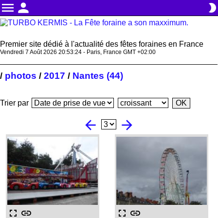
menu
person
brightness_2
Premier site dédié à l'actualité des fêtes foraines en France
Vendredi 7 Août 2026 20:53:25 - Paris, France GMT +02:00
photos
2017
Nantes (44)
/
/
/
Trier par
arrow_back
arrow_forward
fullscreen
link
fullscreen
link