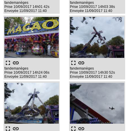
fandemanèges
fandemanèges
Prise 10/09/2017 14h01 42s
Prise 10/09/2017 14h03 38s
Envoyée 11/09/2017 11:40
Envoyée 11/09/2017 11:40
fullscreen
link
fullscreen
link
fandemanèges
fandemanèges
Prise 10/09/2017 14h24 06s
Prise 10/09/2017 14h30 52s
Envoyée 11/09/2017 11:40
Envoyée 11/09/2017 11:40
fullscreen
link
fullscreen
link