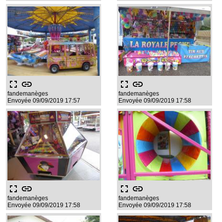
fullscreen
link
fullscreen
link
fandemanèges
fandemanèges
Envoyée 09/09/2019 17:57
Envoyée 09/09/2019 17:58
fullscreen
link
fullscreen
link
fandemanèges
fandemanèges
Envoyée 09/09/2019 17:58
Envoyée 09/09/2019 17:58