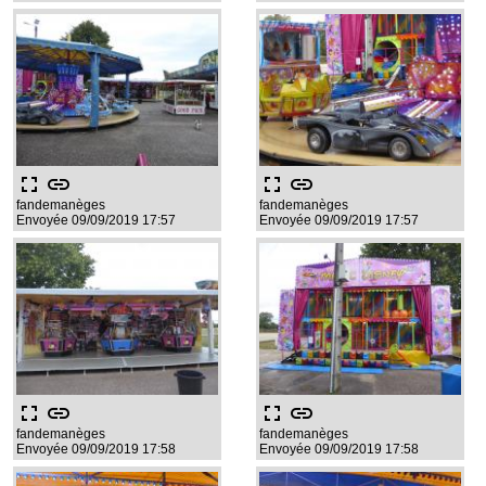
fullscreen
link
fullscreen
link
fandemanèges
fandemanèges
Envoyée 09/09/2019 17:57
Envoyée 09/09/2019 17:57
fullscreen
link
fullscreen
link
fandemanèges
fandemanèges
Envoyée 09/09/2019 17:58
Envoyée 09/09/2019 17:58