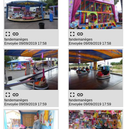
fullscreen
link
fullscreen
link
fandemanèges
fandemanèges
Envoyée 09/09/2019 17:58
Envoyée 09/09/2019 17:58
fullscreen
link
fullscreen
link
fandemanèges
fandemanèges
Envoyée 09/09/2019 17:59
Envoyée 09/09/2019 17:59