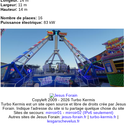
Longeur:
14 m
Largeur:
11 m
Hauteur:
14 m
Nombre de places:
16
Puissance électrique:
83 kW
Copyleft 2009 - 2026 Turbo Kermis
Turbo Kermis est un site open source et libre de droits crée par Jesus
Forain. Indique l'adresse du site si tu partage quelque chose du site
Sites de secours:
mirroir01
-
mirroir02 (IPv6 seulement)
Autres sites de Jesus Forain:
jesus-forain.fr
|
turbo-kermis.fr
|
lesgarschevelus.fr