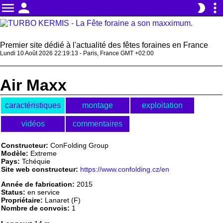
menu
person
more_vert
brightness_2
Premier site dédié à l'actualité des fêtes foraines en France
Lundi 10 Août 2026 22:19:13 - Paris, France GMT +02:00
Air Maxx
caractéristiques
montage
exploitation
vidéos
commentaires
Constructeur:
ConFolding Group
Modèle:
Extreme
Pays:
Tchéquie
Site web constructeur:
https://www.confolding.cz/en
Année de fabrication:
2015
Status:
en service
Propriétaire:
Lanaret (F)
Nombre de convois:
1