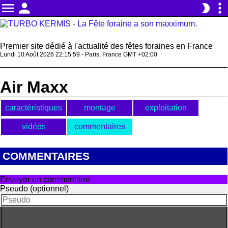
menu
person
more_vert
brightness_2
Premier site dédié à l'actualité des fêtes foraines en France
Lundi 10 Août 2026 22:15:59 - Paris, France GMT +02:00
Air Maxx
caractéristiques
montage
exploitation
vidéos
commentaires
COMMENTAIRES
Envoyer un commentaire
Pseudo (optionnel)