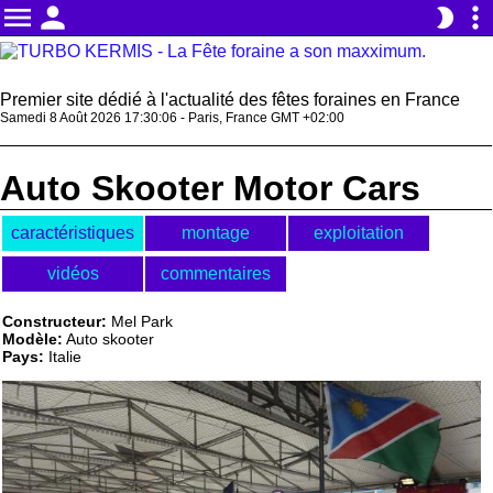
menu
person
more_vert
brightness_2
Premier site dédié à l'actualité des fêtes foraines en France
Samedi 8 Août 2026 17:30:06 - Paris, France GMT +02:00
Auto Skooter Motor Cars
caractéristiques
montage
exploitation
vidéos
commentaires
Constructeur:
Mel Park
Modèle:
Auto skooter
Pays:
Italie