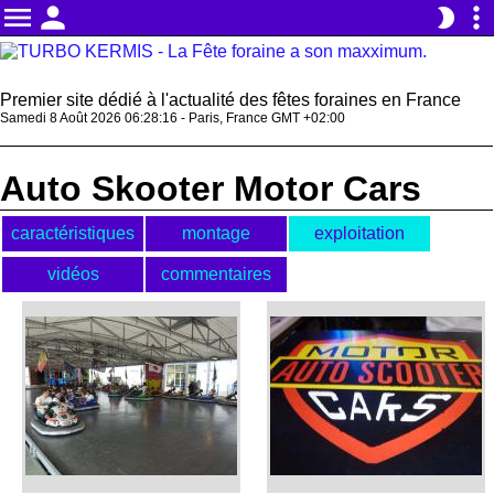
menu
person
more_vert
brightness_2
Premier site dédié à l'actualité des fêtes foraines en France
Samedi 8 Août 2026 06:28:17 - Paris, France GMT +02:00
Auto Skooter Motor Cars
caractéristiques
montage
exploitation
vidéos
commentaires