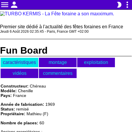
menu
person
more_vert
brightness_2
Premier site dédié à l'actualité des fêtes foraines en France
Jeudi 6 Août 2026 02:35:45 - Paris, France GMT +02:00
Fun Board
caractéristiques
montage
exploitation
vidéos
commentaires
Constructeur:
Chéreau
Modèle:
Chenille
Pays:
France
Année de fabrication:
1969
Status:
remisé
Propriétaire:
Mathieu (F)
Nombre de places:
60
Anciens propriétaires :