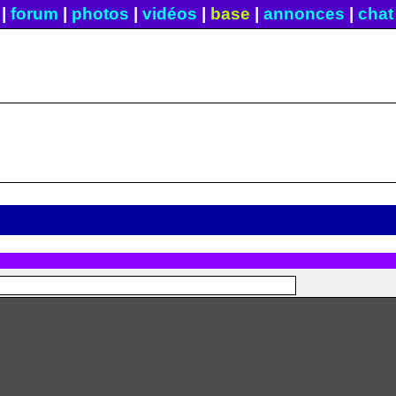
|
forum
|
photos
|
vidéos
|
base
|
annonces
|
chat