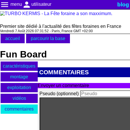
menu
person
blog
menu
utilisateur
Premier site dédié à l'actualité des fêtes foraines en France
Vendredi 7 Août 2026 07:31:52 - Paris, France GMT +02:00
accueil
parcourir la base
Fun Board
caractéristiques
COMMENTAIRES
montage
Envoyer un commentaire
exploitation
Pseudo (optionnel)
vidéos
commentaires