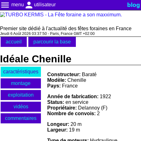
menu
person
blog
menu
utilisateur
Premier site dédié à l'actualité des fêtes foraines en France
Jeudi 6 Août 2026 03:37:50 - Paris, France GMT +02:00
accueil
parcourir la base
Idéale Chenille
caractéristiques
Constructeur:
Baraté
Modèle:
Chenille
montage
Pays:
France
exploitation
Année de fabrication:
1922
Status:
en service
vidéos
Propriétaire:
Delannoy (F)
Nombre de convois:
2
commentaires
Longeur:
20 m
Largeur:
19 m
Type de moteurs:
Hydraulique,