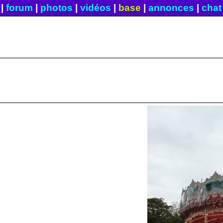
|
forum
|
photos
|
vidéos
|
base
|
annonces
|
chat