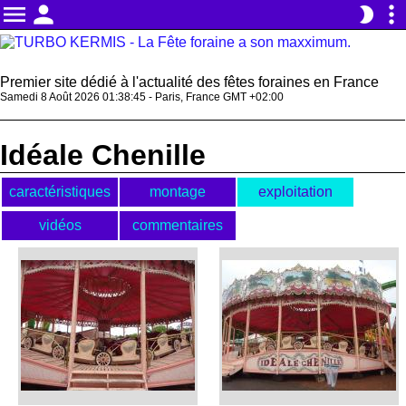
menu
person
more_vert
brightness_2
Premier site dédié à l'actualité des fêtes foraines en France
Samedi 8 Août 2026 01:38:45 - Paris, France GMT +02:00
Idéale Chenille
caractéristiques
montage
exploitation
vidéos
commentaires