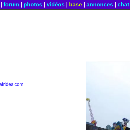
|
forum
|
photos
|
vidéos
|
base
|
annonces
|
chat
alrides.com