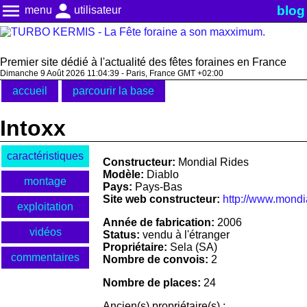
menu
person
blog
menu
utilisateur
Premier site dédié à l'actualité des fêtes foraines en France
Dimanche 9 Août 2026 11:04:39 - Paris, France GMT +02:00
accueil
parcourir la base
Intoxx
caractéristiques
Constructeur:
Mondial Rides
Modèle:
Diablo
montage
Pays:
Pays-Bas
Site web constructeur:
http://www.mondi
exploitation
Année de fabrication:
2006
vidéos
Status:
vendu à l'étranger
Propriétaire:
Sela (SA)
commentaires
Nombre de convois:
2
Nombre de places:
24
Ancien(s) propriétaire(s) :