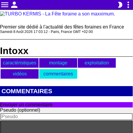
menu
person
more_vert
brightness_2
Premier site dédié à l'actualité des fêtes foraines en France
Samedi 8 Août 2026 17:03:12 - Paris, France GMT +02:00
Intoxx
caractéristiques
montage
exploitation
vidéos
commentaires
COMMENTAIRES
Envoyer un commentaire
Pseudo (optionnel)