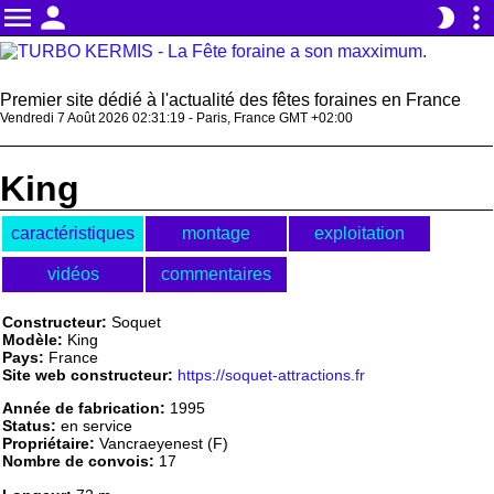
menu
person
more_vert
brightness_2
Premier site dédié à l'actualité des fêtes foraines en France
Vendredi 7 Août 2026 02:31:19 - Paris, France GMT +02:00
King
caractéristiques
montage
exploitation
vidéos
commentaires
Constructeur:
Soquet
Modèle:
King
Pays:
France
Site web constructeur:
https://soquet-attractions.fr
Année de fabrication:
1995
Status:
en service
Propriétaire:
Vancraeyenest (F)
Nombre de convois:
17