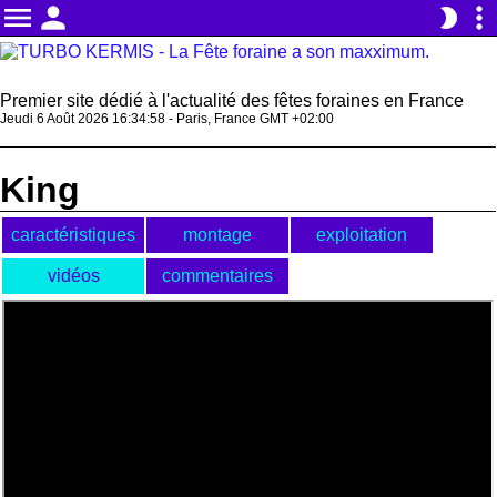
menu
person
more_vert
brightness_2
Premier site dédié à l'actualité des fêtes foraines en France
Jeudi 6 Août 2026 16:34:58 - Paris, France GMT +02:00
King
caractéristiques
montage
exploitation
vidéos
commentaires