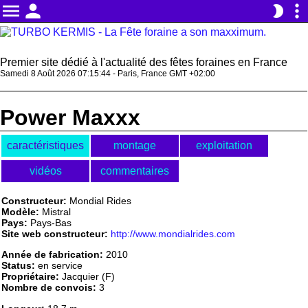
menu
person
more_vert
brightness_2
Premier site dédié à l'actualité des fêtes foraines en France
Samedi 8 Août 2026 07:15:44 - Paris, France GMT +02:00
Power Maxxx
caractéristiques
montage
exploitation
vidéos
commentaires
Constructeur:
Mondial Rides
Modèle:
Mistral
Pays:
Pays-Bas
Site web constructeur:
http://www.mondialrides.com
Année de fabrication:
2010
Status:
en service
Propriétaire:
Jacquier (F)
Nombre de convois:
3