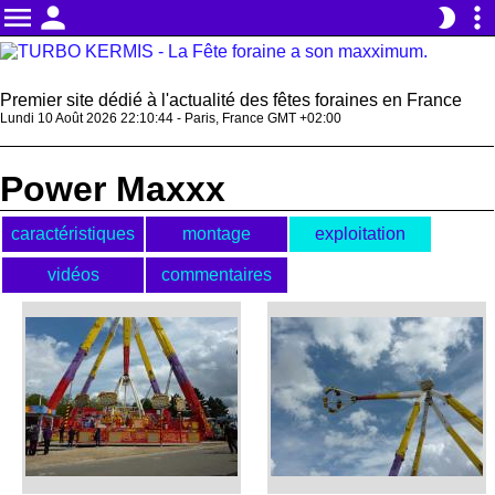
menu
person
more_vert
brightness_2
Premier site dédié à l'actualité des fêtes foraines en France
Lundi 10 Août 2026 22:10:44 - Paris, France GMT +02:00
Power Maxxx
caractéristiques
montage
exploitation
vidéos
commentaires