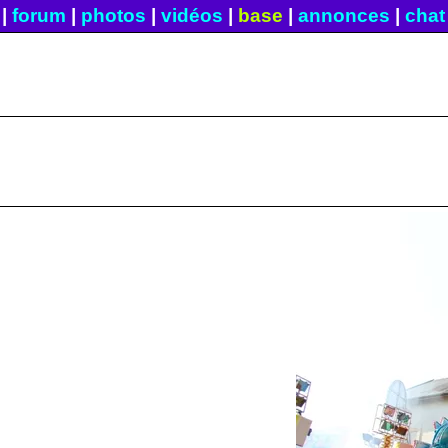
|
forum
|
photos
|
vidéos
|
base
|
annonces
|
chat