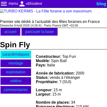
menu
person
blog
menu
utilisateur
Premier site dédié à l'actualité des fêtes foraines en France
Dimanche 9 Août 2026 14:26:42 - Paris, France GMT +02:00
accueil
parcourir la base
Spin Fly
caractéristiques
Constructeur:
Top Fun
Modèle:
Spin Ball
montage
Pays:
Italie
exploitation
Année de fabrication:
2000
Status:
vendu à l'étranger
vidéos
Propriétaire:
? (SUI)
commentaires
Longeur:
15 m
Largeur:
15 m
Nombre de places:
34
Puissance électrique:
115 kW