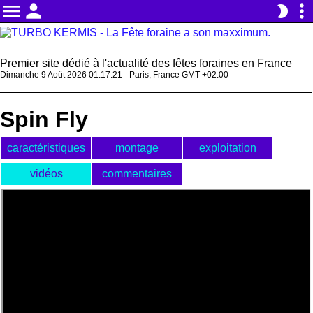
menu
person
more_vert
brightness_2
Premier site dédié à l'actualité des fêtes foraines en France
Dimanche 9 Août 2026 01:17:21 - Paris, France GMT +02:00
Spin Fly
caractéristiques
montage
exploitation
vidéos
commentaires