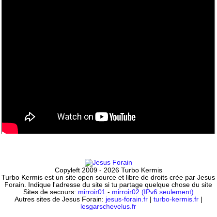
Copyleft 2009 - 2026 Turbo Kermis
Turbo Kermis est un site open source et libre de droits crée par Jesus
Forain. Indique l'adresse du site si tu partage quelque chose du site
Sites de secours:
mirroir01
-
mirroir02 (IPv6 seulement)
Autres sites de Jesus Forain:
jesus-forain.fr
|
turbo-kermis.fr
|
lesgarschevelus.fr