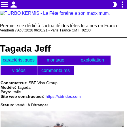
menu
person
more_vert
brightness_2
Premier site dédié à l'actualité des fêtes foraines en France
Vendredi 7 Août 2026 06:01:21 - Paris, France GMT +02:00
Tagada Jeff
caractéristiques
montage
exploitation
vidéos
commentaires
Constructeur:
SBF Visa Group
Modèle:
Tagada
Pays:
Italie
Site web constructeur:
https://sbfrides.com
Status:
vendu à l'étranger