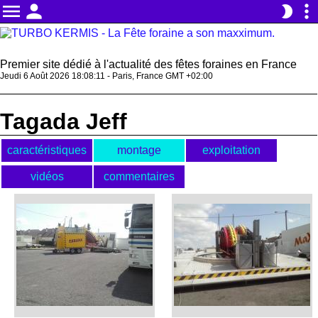
menu
person
more_vert
brightness_2
Premier site dédié à l'actualité des fêtes foraines en France
Jeudi 6 Août 2026 18:08:11 - Paris, France GMT +02:00
Tagada Jeff
caractéristiques
montage
exploitation
vidéos
commentaires