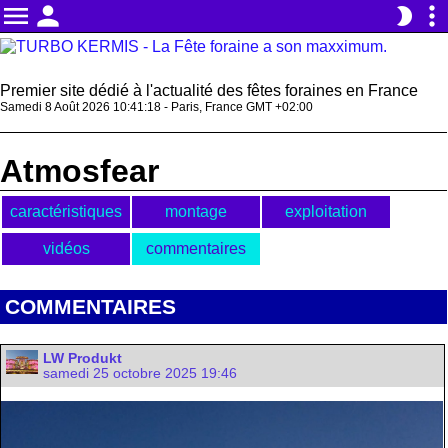
menu
person
more_vert
brightness_2
Premier site dédié à l'actualité des fêtes foraines en France
Samedi 8 Août 2026 10:41:19 - Paris, France GMT +02:00
Atmosfear
caractéristiques
montage
exploitation
vidéos
commentaires
COMMENTAIRES
LW Produkt
samedi 25 octobre 2025 19:46