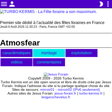
menu
person
more_vert
brightness_2
Premier site dédié à l'actualité des fêtes foraines en France
Jeudi 6 Août 2026 11:30:23 - Paris, France GMT +02:00
Atmosfear
caractéristiques
montage
exploitation
vidéos
commentaires
Copyleft 2009 - 2026 Turbo Kermis
Turbo Kermis est un site open source et libre de droits crée par Jesus
Forain. Indique l'adresse du site si tu partage quelque chose du site
Sites de secours:
mirroir01
-
mirroir02 (IPv6 seulement)
Autres sites de Jesus Forain:
jesus-forain.fr
|
turbo-kermis.fr
|
lesgarschevelus.fr