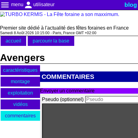
menu
person
blog
menu
utilisateur
Premier site dédié à l'actualité des fêtes foraines en France
Samedi 8 Août 2026 10:15:00 - Paris, France GMT +02:00
accueil
parcourir la base
Avengers
caractéristiques
COMMENTAIRES
montage
Envoyer un commentaire
exploitation
Pseudo (optionnel)
vidéos
commentaires