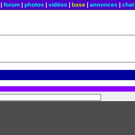
|
forum
|
photos
|
vidéos
|
base
|
annonces
|
chat