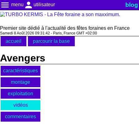
menu
person
blog
menu
utilisateur
Premier site dédié à l'actualité des fêtes foraines en France
Samedi 8 Août 2026 09:31:42 - Paris, France GMT +02:00
accueil
parcourir la base
Avengers
caractéristiques
montage
exploitation
vidéos
commentaires