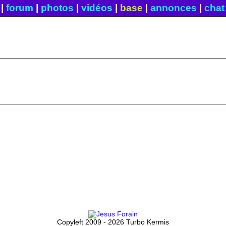
|
forum
|
photos
|
vidéos
|
base
|
annonces
|
chat
Copyleft 2009 - 2026 Turbo Kermis