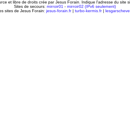
ce et libre de droits crée par Jesus Forain. Indique l'adresse du site 
Sites de secours:
mirroir01
-
mirroir02 (IPv6 seulement)
es sites de Jesus Forain:
jesus-forain.fr
|
turbo-kermis.fr
|
lesgarschevel