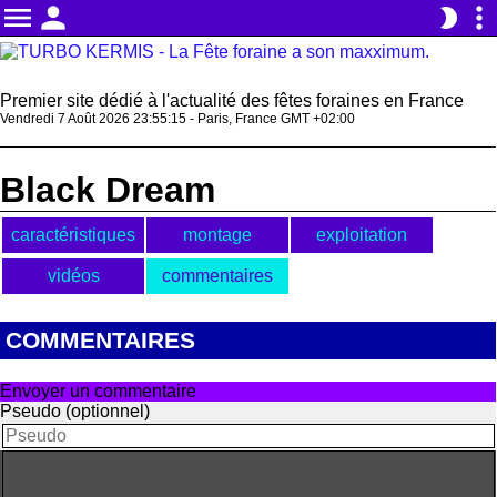
menu
person
more_vert
brightness_2
Premier site dédié à l'actualité des fêtes foraines en France
Vendredi 7 Août 2026 23:55:15 - Paris, France GMT +02:00
Black Dream
caractéristiques
montage
exploitation
vidéos
commentaires
COMMENTAIRES
Envoyer un commentaire
Pseudo (optionnel)