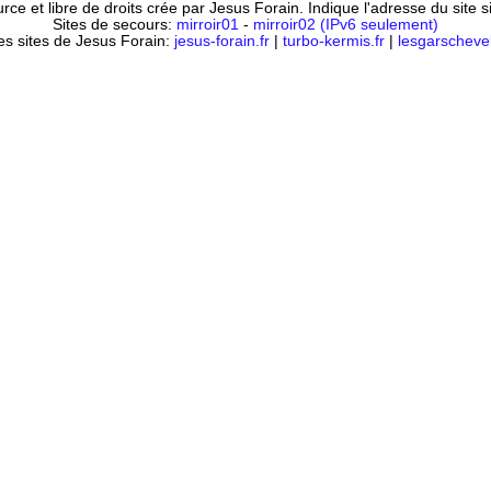
ce et libre de droits crée par Jesus Forain. Indique l'adresse du site 
Sites de secours:
mirroir01
-
mirroir02 (IPv6 seulement)
es sites de Jesus Forain:
jesus-forain.fr
|
turbo-kermis.fr
|
lesgarschevel