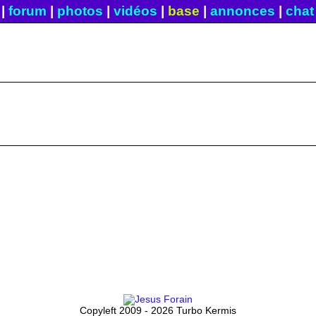
|
forum
|
photos
|
vidéos
|
base
|
annonces
|
chat
Copyleft 2009 - 2026 Turbo Kermis