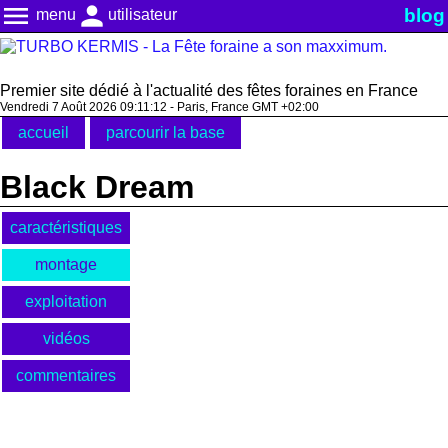
menu
person
blog
menu
utilisateur
Premier site dédié à l'actualité des fêtes foraines en France
Vendredi 7 Août 2026 09:11:12 - Paris, France GMT +02:00
accueil
parcourir la base
Black Dream
caractéristiques
montage
exploitation
vidéos
commentaires