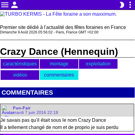
menu
person
more_vert
brightness_2
Premier site dédié à l'actualité des fêtes foraines en France
Dimanche 9 Août 2026 05:56:02 - Paris, France GMT +02:00
Crazy Dance (Hennequin)
caractéristiques
montage
exploitation
vidéos
commentaires
COMMENTAIRES
Fun-Fair
mardi 7 juin 2016 22:18
Je savais pas qu'il était sous le nom Crazy Dance
Il a tellement changé de nom et de proprio je suis perdu