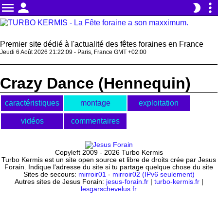
menu
person
more_vert
brightness_2
Premier site dédié à l'actualité des fêtes foraines en France
Jeudi 6 Août 2026 21:22:09 - Paris, France GMT +02:00
Crazy Dance (Hennequin)
caractéristiques
montage
exploitation
vidéos
commentaires
Copyleft 2009 - 2026 Turbo Kermis
Turbo Kermis est un site open source et libre de droits crée par Jesus
Forain. Indique l'adresse du site si tu partage quelque chose du site
Sites de secours:
mirroir01
-
mirroir02 (IPv6 seulement)
Autres sites de Jesus Forain:
jesus-forain.fr
|
turbo-kermis.fr
|
lesgarschevelus.fr