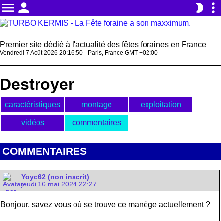
menu
person
more_vert
brightness_2
Premier site dédié à l'actualité des fêtes foraines en France
Vendredi 7 Août 2026 20:16:50 - Paris, France GMT +02:00
Destroyer
caractéristiques
montage
exploitation
vidéos
commentaires
COMMENTAIRES
Yoyo62 (non inscrit)
jeudi 16 mai 2024 22:27
Bonjour, savez vous où se trouve ce manège actuellement ?